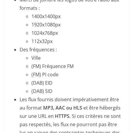
formats :
1400x1400px
1920x1080px
1024x768px
112x32px
Des fréquences :
Ville
(FM) Fréquence FM
(FM) PI code
(DAB) EID
(DAB) SID
Les flux fournis doivent impérativement être
au format
MP3, AAC ou HLS
et être hébergés
sur une URL en
HTTPS
. Si ces critères ne sont
pas respectés, les flux ne pourront pas être
lus en raison des contraintes techniques des