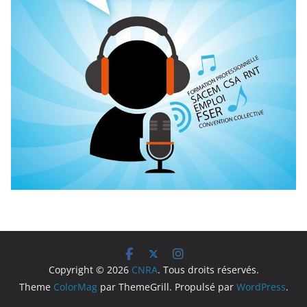
Copyright © 2026
CNRA
. Tous droits réservés.
Theme
ColorMag
par ThemeGrill. Propulsé par
WordPress
.