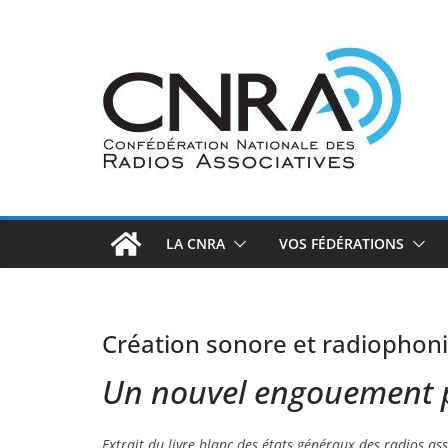
Passer
au
contenu
LA CNRA
VOS FÉDÉRATIONS
Création sonore et radiophon
Un nouvel engouement p
Extrait du livre blanc des états généraux des radios ass