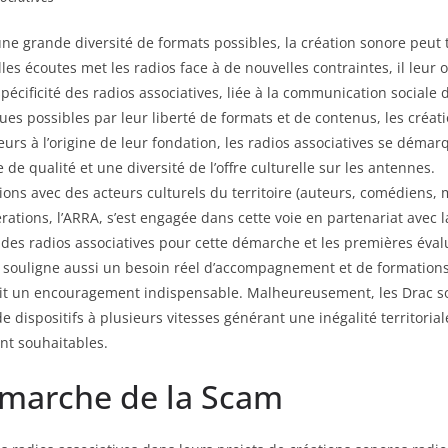
ne grande diversité de formats possibles, la création sonore peut 
lles écoutes met les radios face à de nouvelles contraintes, il leur 
spécificité des radios associatives, liée à la communication social
dues possibles par leur liberté de formats et de contenus, les cré
leurs à l’origine de leur fondation, les radios associatives se déma
e qualité et une diversité de l’offre culturelle sur les antennes.
ions avec des acteurs culturels du territoire (auteurs, comédiens, m
érations, l’ARRA, s’est engagée dans cette voie en partenariat avec 
des radios associatives pour cette démarche et les premières éval
Elle souligne aussi un besoin réel d’accompagnement et de formatio
it un encouragement indispensable. Malheureusement, les Drac so
dispositifs à plusieurs vitesses générant une inégalité territorial
nt souhaitables.
émarche de la Scam