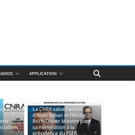
RADIOS
APPLICATION
que «
La CNRA salue l’action
d’Alain Seban et félicite
venir
Roch-Olivier Maistre pour
ociatives
sa nomination à la
présidence du FSER.