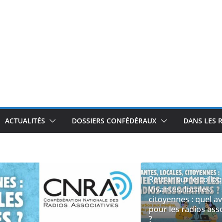
ACTUALITÉS
DOSSIERS CONFÉDÉRAUX
DANS LES 
Retour sur le collo
Vivantes, locales,
citoyennes : quel a
pour les radios ass
?