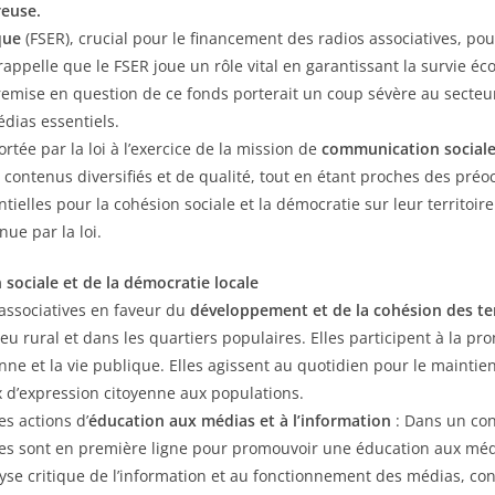
reuse.
que
(FSER), crucial pour le financement des radios associatives, po
 rappelle que le FSER joue un rôle vital en garantissant la survie é
remise en question de ce fonds porterait un coup sévère au secteur 
dias essentiels.
tée par la loi à l’exercice de la mission de
communication sociale 
s contenus diversifiés et de qualité, tout en étant proches des préo
tielles pour la cohésion sociale et la démocratie sur leur territoire
ue par la loi.
n sociale et de la démocratie locale
 associatives en faveur du
développement et de la cohésion des ter
u rural et dans les quartiers populaires. Elles participent à la pr
oyenne et la vie publique. Elles agissent au quotidien pour le maint
ux d’expression citoyenne aux populations.
es actions d’
éducation aux médias et à l’information
: Dans un con
ives sont en première ligne pour promouvoir une éducation aux méd
lyse critique de l’information et au fonctionnement des médias, co