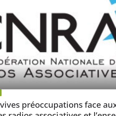
vives préoccupations face au
les radios associatives et l’en