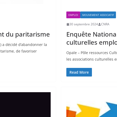
EMPLOI
MOUVEMENT ASSOCIATIF
30 septembre 2024
CNRA
nt du paritarisme
Enquête National
culturelles empl
AR) a décidé d’abandonner la
itarisme, de favoriser
Opale – Pôle ressources Cul
les associations culturelles 
Read More