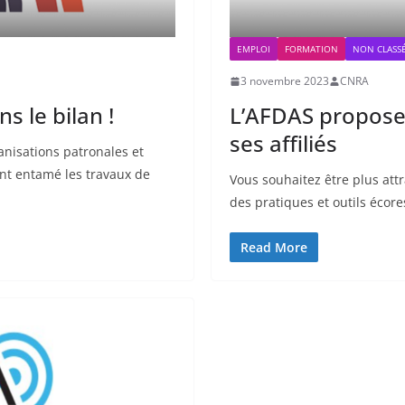
EMPLOI
FORMATION
NON CLASS
3 novembre 2023
CNRA
s le bilan !
L’AFDAS propos
ses affiliés
anisations patronales et
ont entamé les travaux de
Vous souhaitez être plus att
des pratiques et outils écor
Read More