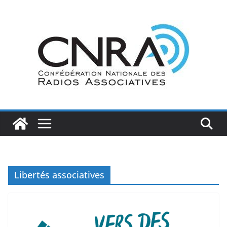
Passer
au
contenu
Libertés associatives