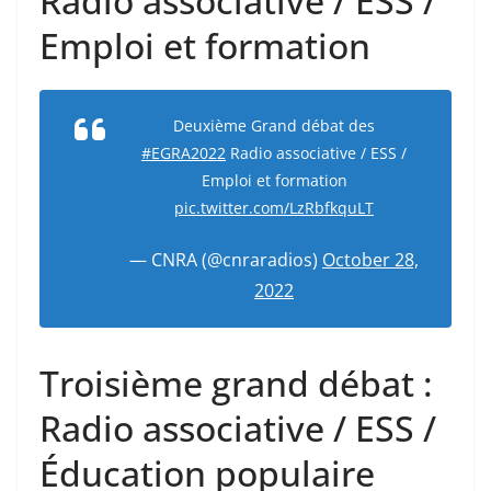
Radio associative / ESS /
Emploi et formation
Deuxième Grand débat des
#EGRA2022
Radio associative / ESS /
Emploi et formation
pic.twitter.com/LzRbfkquLT
— CNRA (@cnraradios)
October 28,
2022
Troisième grand débat :
Radio associative / ESS /
Éducation populaire