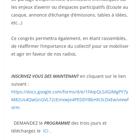
les enjeux d’avenir ou d’espaces participatifs (Ecoute au
casque, annonce d’échange d’émissions, tables à idées,
etc…)
Ce congrès permettra également, en étant rassemblés,
de réaffirmer l’importance du collectif pour se mobiliser
et agir en faveur de nos radios.
INSCRIVEZ VOUS DES MAINTENANT
en cliquant sur le lien
suivant :
https://docs.google.com/forms/d/e/1FAIpQLSdGIMgPY7y
M82Us4QwGnGVL72zEmxwje4PEDDY8bHXi3cDxEw/viewf
orm
DEMANDEZ le
PROGRAMME
des trois jours et
téléchargez le
ICI
.